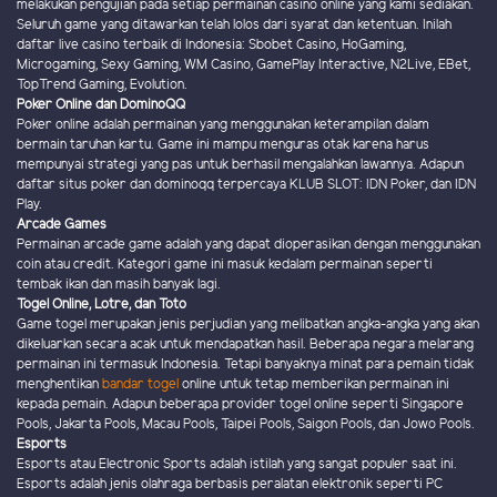
melakukan pengujian pada setiap permainan casino online yang kami sediakan.
Seluruh game yang ditawarkan telah lolos dari syarat dan ketentuan. Inilah
daftar live casino terbaik di Indonesia: Sbobet Casino, HoGaming,
Microgaming, Sexy Gaming, WM Casino, GamePlay Interactive, N2Live, EBet,
TopTrend Gaming, Evolution.
Poker Online dan DominoQQ
Poker online adalah permainan yang menggunakan keterampilan dalam
bermain taruhan kartu. Game ini mampu menguras otak karena harus
mempunyai strategi yang pas untuk berhasil mengalahkan lawannya. Adapun
daftar situs poker dan dominoqq terpercaya KLUB SLOT: IDN Poker, dan IDN
Play.
Arcade Games
Permainan arcade game adalah yang dapat dioperasikan dengan menggunakan
coin atau credit. Kategori game ini masuk kedalam permainan seperti
tembak ikan dan masih banyak lagi.
Togel Online, Lotre, dan Toto
Game togel merupakan jenis perjudian yang melibatkan angka-angka yang akan
dikeluarkan secara acak untuk mendapatkan hasil. Beberapa negara melarang
permainan ini termasuk Indonesia. Tetapi banyaknya minat para pemain tidak
menghentikan
bandar togel
online untuk tetap memberikan permainan ini
kepada pemain. Adapun beberapa provider togel online seperti Singapore
Pools, Jakarta Pools, Macau Pools, Taipei Pools, Saigon Pools, dan Jowo Pools.
Esports
Esports atau Electronic Sports adalah istilah yang sangat populer saat ini.
Esports adalah jenis olahraga berbasis peralatan elektronik seperti PC