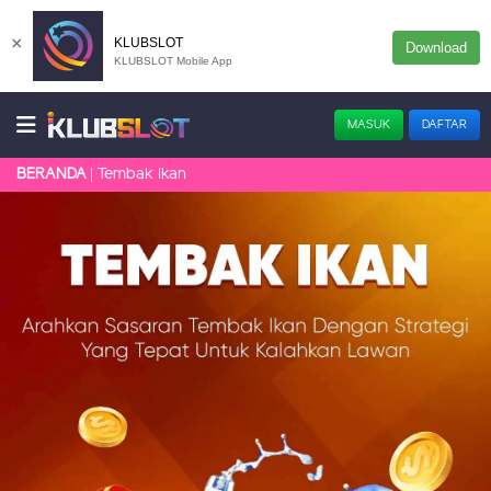
×
KLUBSLOT
Download
KLUBSLOT Mobile App
MASUK
DAFTAR
Tembak Ikan
BERANDA