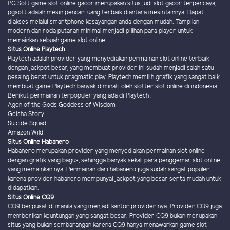
PG Soft game slot online gacor merupakan situs judi slot gacor terpercaya,
pgsoft adalah mesin pencari uang terbaik diantara mesin lainnya. Dapat
diakses melalui smartphone kesayangan anda dengan mudah. Tampilan
modern dan roda putaran minimal menjadi pilihan para player untuk
memainkan sebuah game slot online.
Situs Online Playtech
Playtech adalah provider yang menyediakan permainan slot online terbaik
dengan jackpot besar, yang membuat provider ini sudah menjadi salah satu
pesaing berat untuk pragmatic play. Playtech memilih grafik yang sangat baik
membuat game Playtech banyak diminati oleh slotter slot online di indonesia.
Berikut permainan terpopuler yang ada di Playtech :
Agen of the Gods Goddess of Wisdom
Geisha Story
Suicide Squad
Amazon Wild
Situs Online Habanero
Habanero merupakan provider yang menyediakan permainan slot online
dengan grafik yang bagus, sehingga banyak sekali para penggemar slot online
yang memainkan nya. Permainan dari habanero juga sudah sangat populer
karena provider habanero mempunyai jackpot yang besar serta mudah untuk
didapatkan.
Situs Online CQ9
CQ9 berpusat di manila yang menjadi kantor provider nya. Provider CQ9 juga
memberikan keuntungan yang sangat besar. Provider CQ9 bukan merupakan
situs yang bukan sembarangan karena CQ9 hanya menawarkan game slot