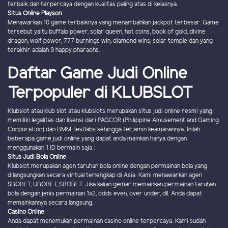
terbaik dan terpercaya dengan kualitas paling atas di kelasnya.
Situs Online Playson
Menawarkan 10 game terbaiknya yang menambahkan jackpot terbesar. Game
tersebut yaitu buffalo power, solar queen, hot coins, book of gold, divine
dragon, wolf power, 777 burnings win, diamond wins, solar temple dan yang
terakhir adalah 9 happy pharaohs.
Daftar Game Judi Online
Terpopuler di KLUBSLOT
Klubslot atau klub slot atau klubslots merupakan situs judi online resmi yang
memiliki legalitas dan lisensi dari PAGCOR (Philippine Amusement and Gaming
Corporation) dan BMM Testlabs sehingga terjamin keamanannya. Inilah
beberapa game judi online yang dapat anda mainkan hanya dengan
menggunakan 1 ID bermain saja :
Situs Judi Bola Online
Klubslot merupakan agen taruhan bola online dengan permainan bola yang
dilangsungkan secara virtual terlengkap di Asia. Kami menawarkan agen
SBOBET, UBOBET, SBOBET. Jika kalian gemar memainkan permainan taruhan
bola dengan jenis permainan 1x2, odds even, over under, dll. Anda dapat
memainkannya secara langsung.
Casino Online
Anda dapat menemukan permainan casino online terpercaya. Kami sudah